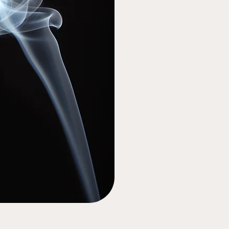
les habitudes install
les déclencheurs ém
les associations inc
certains réflexes d