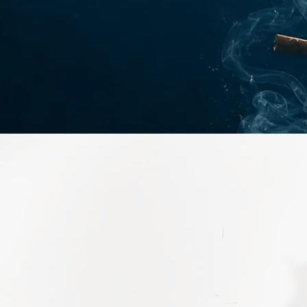
Arrêter de fumer ne
arrêter
,
Pour beaucoup de p
ou
installé comme une
émotions, aux habit
 tabac
mécanismes inconsc
 revenir.
C’est pourquoi certa