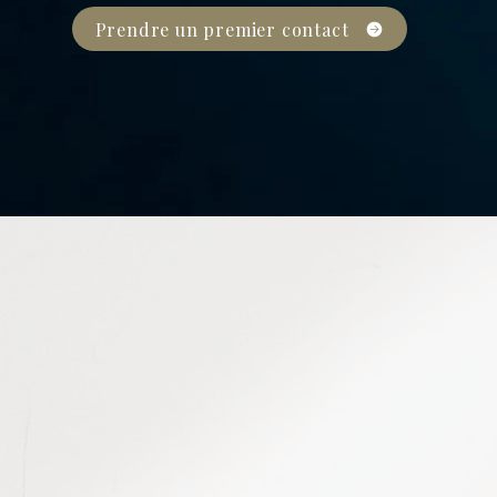
Prendre un premier contact
Malgré votre
envie d’
certaines habitudes 
automatismes liés au
peuvent continuer de