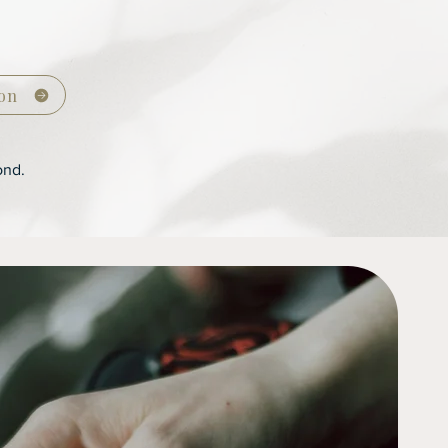
ion
ond.