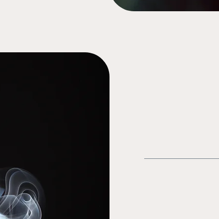
Comment 
l’hypnose
fumer ?