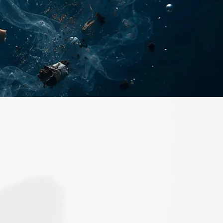
À partir de
80€
 relève pas uniquement de la volonté.
ersonnes, le tabac s’est progressivement
 réponse automatique au stress, aux
udes quotidiennes ou à certains
ients profondément ancrés.
ines tentatives d’arrêt, même sincères et