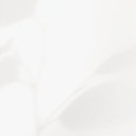
venir difficiles à maintenir dans le
 proposé à
Saint-Girons
repose sur une
u-delà du simple comportement visible.
 au travail émotionnel profond, il devient
ectement à la source du réflexe tabagique
ablement la relation entretenue avec la
 de lutter contre une envie, mais de
nisme intérieur qui alimente cette
int-Girons en Ariège
ou en visio.