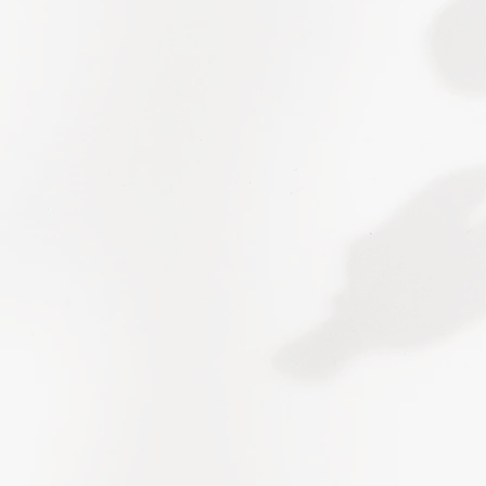
motivées, peuvent de
temps.
L’accompagnement
approche qui agit a
Grâce à l’hypnose et
possible d’agir dir
afin de modifier dur
cigarette.
L’objectif n’est pas
transformer le méca
dépendance.
Séances en
cabinet à Sa